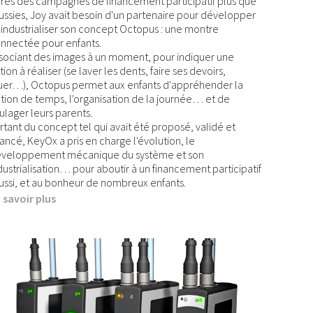
rès des campagnes de financement participatif plus que
ussies, Joy avait besoin d'un partenaire pour développer
 industrialiser son concept Octopus : une montre
nnectée pour enfants.
sociant des images à un moment, pour indiquer une
tion à réaliser (se laver les dents, faire ses devoirs,
uer…), Octopus permet aux enfants d'appréhender la
tion de temps, l'organisation de la journée… et de
ulager leurs parents.
rtant du concept tel qui avait été proposé, validé et
nancé, KeyOx a pris en charge l'évolution, le
veloppement mécanique du système et son
dustrialisation… pour aboutir à un financement participatif
ussi, et au bonheur de nombreux enfants.
 savoir plus