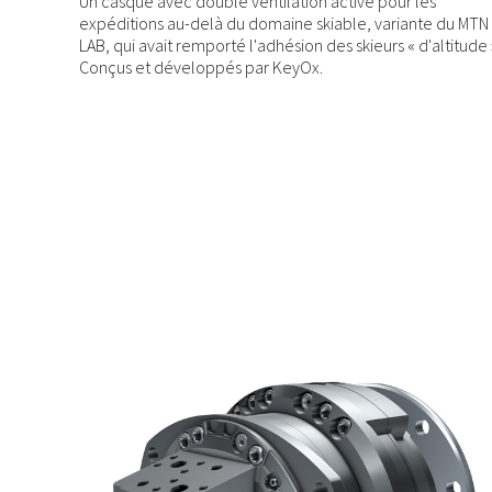
Un casque avec double ventilation active pour les
expéditions au-delà du domaine skiable, variante du MTN
LAB, qui avait remporté l'adhésion des skieurs « d'altitude 
Conçus et développés par KeyOx.