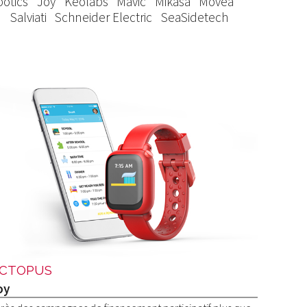
otics
Joy
Keolabs
Mavic
Mikasa
Movea
n
Salviati
Schneider Electric
SeaSidetech
CTOPUS
oy