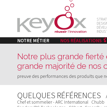
STRAT
DESIG
DÉVEL
INDUS
NOTRE MÉTIER
NOS RÉALISATIONS
Notre plus grande fierté e
grande majorité de nos c
preuve des performances des produits que
n
QUELQUES RÉFÉRENCES
Chef et sommelier - ARC International
Chubb