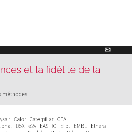
✉
ces et la fidélité de la
os méthodes.
ysair
Calor
Caterpillar
CEA
tional
D5X
e2v
EASii IC
Eliot
EMBL
Ethera