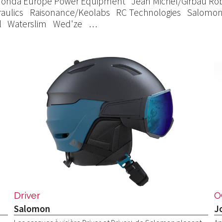
onda Europe Power Equipment
Jean Michel/Girbau Rob
aulics
Raisonance/Keolabs
RC Technologies
Salomo
l
Waterslim
Wed'ze
…
Driver
O
Salomon
J