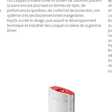
Les casques à visière Driver et Driver+ de Salomon placent
Ap
la barre encore plus haut en termes de style, de
ré
».
performances sportives, de confort et de protection, son
et
système d’écrans facilement interchangeables.
co
KeyOx a créé le design, puis assuré le développement
As
technique et industriel des casques à visière de la gamme
ac
Driver.
jo
no
so
Pa
fi
dé
in
ré
En