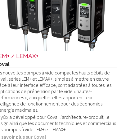
EM+ / LEMAX+
oval
s nouvelles pompes à vide compactes hauts débits de
val, séries LEM+ et LEMAX+, simples à mettre en œuvre
âce à leur interface efficace, sont adaptées à toutes les
plications de préhension par le vide « hautes-
rformances », auxquelles elles apportent leur
telligence de fonctionnement pour des économies
énergie maximales.
yOx a développé pour Coval l'architecture-produit, le
sign ainsi que les documents techniques et commerciaux
s pompes à vide LEM+ et LEMAX+.
 savoir plus sur Coval