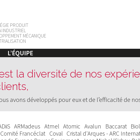
ÉGIE PRODUIT
N INDUSTRIEL
OPPEMENT MÉCANIQUE
TRIALISATION
L’ÉQUIPE
st la diversité de nos expérien
lients,
ous avons développés pour eux et de l’efficacité de n
ADiiS
ARMadeus
Atmel
Atomic
Avalun
Baccarat
Biol
Comité Francéclat
Coval
Cristal d'Arques - ARC Interna