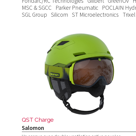
Fondarc/RC Technologies
Gilibert
GreenOv
H
MSC & SGCC
Parker Pneumatic
POCLAIN Hydr
SGL Group
Silicom
ST Microelectronics
Trixel
QST Charge
Salomon