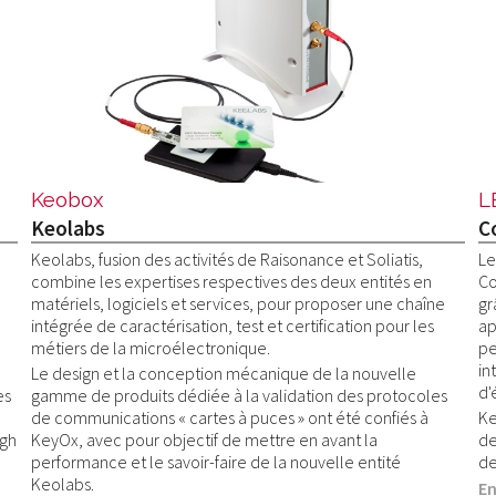
Keobox
L
Keolabs
C
Keolabs, fusion des activités de Raisonance et Soliatis,
Le
combine les expertises respectives des deux entités en
Co
matériels, logiciels et services, pour proposer une chaîne
gr
intégrée de caractérisation, test et certification pour les
ap
métiers de la microélectronique.
pe
in
Le design et la conception mécanique de la nouvelle
d'
es
gamme de produits dédiée à la validation des protocoles
de communications « cartes à puces » ont été confiés à
Ke
igh
KeyOx, avec pour objectif de mettre en avant la
de
performance et le savoir-faire de la nouvelle entité
de
Keolabs.
En